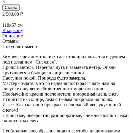
5
Ставка
2 500,00 ₽
118x57 см
В корзину
Описание
Отзывы
Покупают вместе
Зимняя серия домотканых салфеток продолжается изделием
под названием "Снежная".
Прошла метель. Перестал дуть и завывать ветер. Опали
крутящиеся и бьющие в лицо снежинки.
Наступил покой. Природа будто замерла.
Мастер создатель этого изделия постарался дать нам на
рисунке ощущение безветренного морозного дня.
Необычайно красив после метели в морозный день снег.
Искрится на солнце, лежит белым покровом на полях.
И лес. Как сказочно прекрасен величавый лес, укутанный
снегом!
Пушистые, невероятно разнообразные, снежные шапки лежат
на мохнатых елях.
Необходимо своеобразное видение, чтобы на домотканом